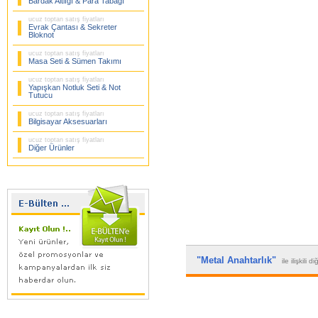
Bardak Altlığı & Para Tabağı
ucuz toptan satış fiyatları
Evrak Çantası & Sekreter
Bloknot
ucuz toptan satış fiyatları
Masa Seti & Sümen Takımı
ucuz toptan satış fiyatları
Yapışkan Notluk Seti & Not
Tutucu
ucuz toptan satış fiyatları
Bilgisayar Aksesuarları
ucuz toptan satış fiyatları
Diğer Ürünler
"Metal Anahtarlık"
ile ilişkili 