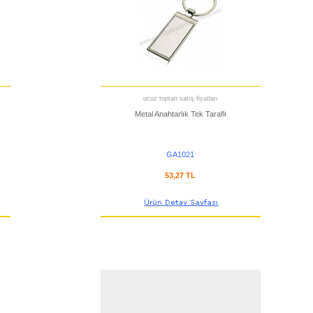
ucuz toptan satış fiyatları
Metal Anahtarlık Tek Taraflı
GA1021
53,27 TL