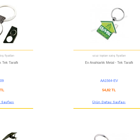
ış fiyatları
ucuz toptan satış fiyatları
k Tek Taraflı
Ev Anahtarlık Metal - Tek Taraflı
09
AA1564-EV
 TL
54,82 TL