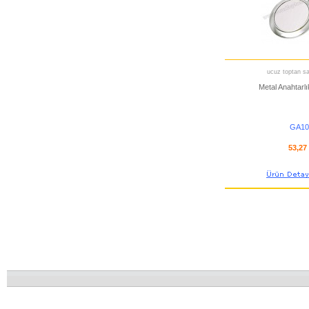
ucuz toptan sat
Metal Anahtarlı
GA10
53,27