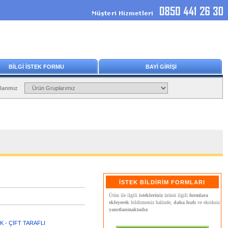
BİLGİ İSTEK FORMU
BAYİ GİRİŞİ
larımız
İSTEK BİLDİRİM FORMLARI
Ürün ile ilgili
istekleriniz
ürünü ilgili
formlara
ekleyerek
bildirmeniz halinde,
daha hızlı
ve eksiksiz
yanıtlanmaktadır.
 - ÇİFT TARAFLI