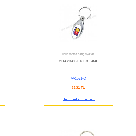
ucuz toptan satış fiyatları
Metal Anahtarlık Tek Taraflı
AA1571-O
63,31 TL