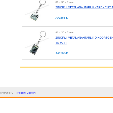
80 x 30 x 7 mm
ZİNCİRLİ METAL ANAHTARLIK KARE - ÇİFT 
AA1566-K
91 x 30 x 7 mm
ZİNCİRLİ METAL ANAHTARLIK DİKDÖRTGEN
TARAFLI
AA1566-D
diğer ürünler ... [
Hepsini Göster
]