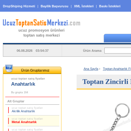
DropShiping Hizmeti
|
Bayilik Başvurusu
|
XML İstekleri
|
Baskı İstekleri
ucuz promosyon ürünleri
toptan satış merkezi
Ürün Arama
06.08.2026 03:54:37
Ana Sayfa
›
Toptan Anahtarlık Fi
Ürün Gruplarımız
ucuz toptan satış fiyatları
Toptan Zincirli 
Anahtarlık
Bu grupta 164
Alt Gruplar
ucuz toptan satış fiyatları
Akrilik Anahtarlık
ucuz toptan satış fiyatları
Metal Anahtarlık
ucuz toptan satış fiyatları