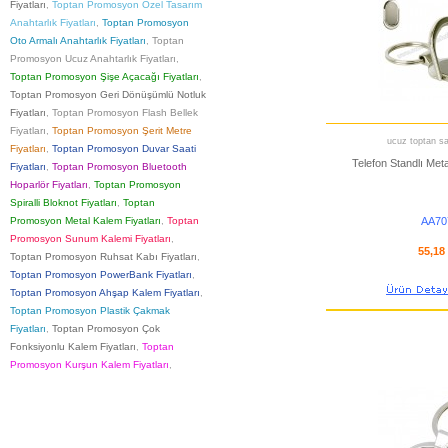
Fiyatları
,
Toptan Promosyon Özel Tasarım
Anahtarlık Fiyatları
,
Toptan Promosyon
Oto Armalı Anahtarlık Fiyatları
,
Toptan
Promosyon Ucuz Anahtarlık Fiyatları
,
Toptan Promosyon Şişe Açacağı Fiyatları
,
Toptan Promosyon Geri Dönüşümlü Notluk
Fiyatları
,
Toptan Promosyon Flash Bellek
Fiyatları
,
Toptan Promosyon Şerit Metre
ucuz toptan sat
Fiyatları
,
Toptan Promosyon Duvar Saati
Telefon Standlı Meta
Fiyatları
,
Toptan Promosyon Bluetooth
Hoparlör Fiyatları
,
Toptan Promosyon
Spiralli Bloknot Fiyatları
,
Toptan
Promosyon Metal Kalem Fiyatları
,
Toptan
AA70
Promosyon Sunum Kalemi Fiyatları
,
55,18
Toptan Promosyon Ruhsat Kabı Fiyatları
,
Toptan Promosyon PowerBank Fiyatları
,
Toptan Promosyon Ahşap Kalem Fiyatları
,
Toptan Promosyon Plastik Çakmak
Fiyatları
,
Toptan Promosyon Çok
Fonksiyonlu Kalem Fiyatları
,
Toptan
Promosyon Kurşun Kalem Fiyatları
,