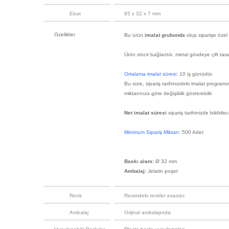
Ebat
85 x 32 x 7 mm
Özellikler
Bu ürün
imalat grubunda
olup siparişe özel 
Ürün zincir bağlantılı, metal gövdeye çift tara
Ortalama imalat süresi:
10 iş günüdür.
Bu süre, sipariş tarihinizdeki imalat program
miktarınıza göre değişiklik gösterebilir.
Net imalat süresi
sipariş tarihinizde bildirilece
Minimum Sipariş Miktarı:
500 Adet
Baskı alanı:
Ø 32 mm
Ambalaj:
Jelatin poşet
Renk
Resimdeki renkler esasdır
Ambalaj
Orijinal ambalajında