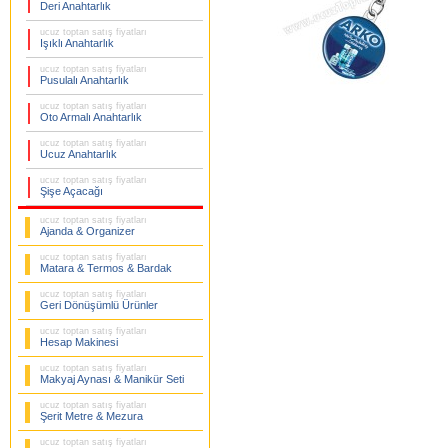
Deri Anahtarlık
ucuz toptan satış fiyatları
Işıklı Anahtarlık
ucuz toptan satış fiyatları
Pusulalı Anahtarlık
ucuz toptan satış fiyatları
Oto Armalı Anahtarlık
ucuz toptan satış fiyatları
Ucuz Anahtarlık
ucuz toptan satış fiyatları
Şişe Açacağı
ucuz toptan satış fiyatları
Ajanda & Organizer
ucuz toptan satış fiyatları
Matara & Termos & Bardak
ucuz toptan satış fiyatları
Geri Dönüşümlü Ürünler
ucuz toptan satış fiyatları
Hesap Makinesi
ucuz toptan satış fiyatları
Makyaj Aynası & Manikür Seti
ucuz toptan satış fiyatları
Şerit Metre & Mezura
ucuz toptan satış fiyatları