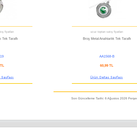
ış fiyatları
ucuz toptan satış fiyatları
k Tek Taraflı
Broş Metal Anahtarlık Tek Taraflı
19
AA1568-B
 TL
60,99 TL
Son Güncelleme Tarihi: 6 Ağustos 2026 Perş