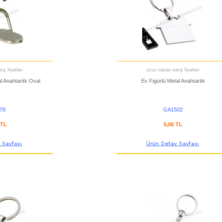
ış fiyatları
ucuz toptan satış fiyatları
l Anahtarlık Oval
Ev Figürlü Metal Anahtarlık
78
GA1502
 TL
5,06 TL