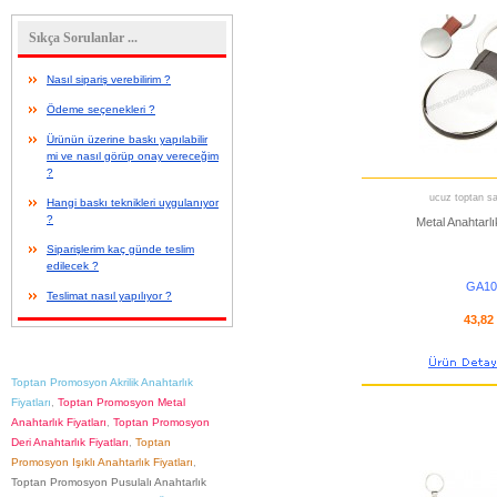
Sıkça Sorulanlar ...
Nasıl sipariş verebilirim ?
Ödeme seçenekleri ?
Ürünün üzerine baskı yapılabilir
mi ve nasıl görüp onay vereceğim
?
ucuz toptan sat
Hangi baskı teknikleri uygulanıyor
?
Metal Anahtarlı
Siparişlerim kaç günde teslim
edilecek ?
GA10
Teslimat nasıl yapılıyor ?
43,82
Toptan Promosyon Akrilik Anahtarlık
Fiyatları
,
Toptan Promosyon Metal
Anahtarlık Fiyatları
,
Toptan Promosyon
Deri Anahtarlık Fiyatları
,
Toptan
Promosyon Işıklı Anahtarlık Fiyatları
,
Toptan Promosyon Pusulalı Anahtarlık