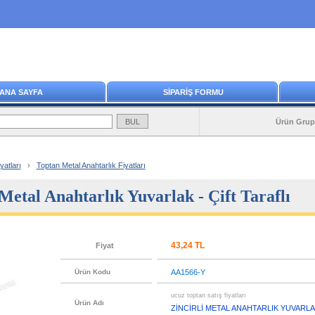
ANA SAYFA
SİPARİŞ FORMU
Ürün Grup
yatları
›
Toptan Metal Anahtarlık Fiyatları
Metal Anahtarlık Yuvarlak - Çift Taraflı
43,24 TL
Fiyat
Ürün Kodu
AA1566-Y
ucuz toptan satış fiyatları
Ürün Adı
ZİNCİRLİ METAL ANAHTARLIK YUVARLAK