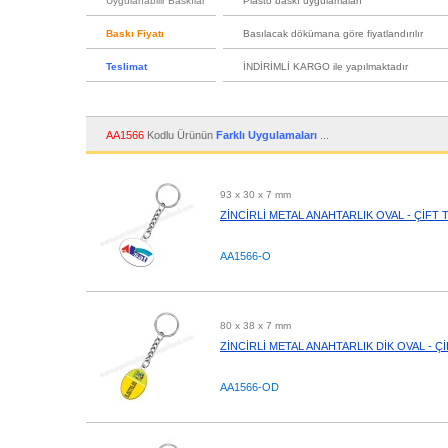
Uygulanabilir Baskılar
Plasto baskı uygulamaları
Baskı Fiyatı
Basılacak dökümana göre fiyatlandırılır
Teslimat
İNDİRİMLİ KARGO ile yapılmaktadır
AA1566
Kodlu Ürünün
Farklı Uygulamaları
...
93 x 30 x 7 mm
ZİNCİRLİ METAL ANAHTARLIK OVAL - ÇİFT 
AA1566-O
80 x 38 x 7 mm
ZİNCİRLİ METAL ANAHTARLIK DİK OVAL - Ç
AA1566-OD