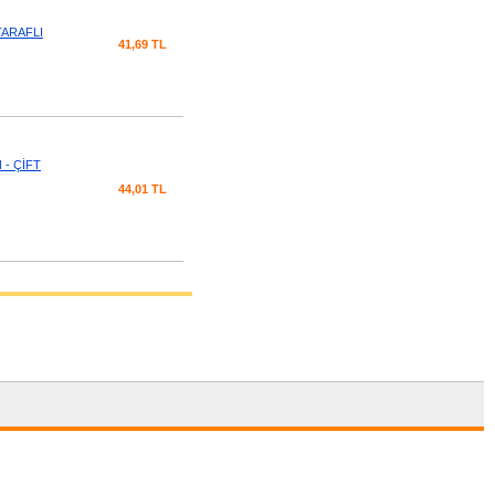
TARAFLI
41,69 TL
 - ÇİFT
44,01 TL