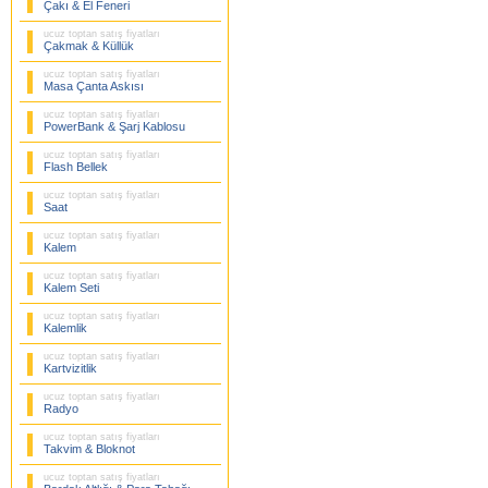
Çakı & El Feneri
ucuz toptan satış fiyatları
Çakmak & Küllük
ucuz toptan satış fiyatları
Masa Çanta Askısı
ucuz toptan satış fiyatları
PowerBank & Şarj Kablosu
ucuz toptan satış fiyatları
Flash Bellek
ucuz toptan satış fiyatları
Saat
ucuz toptan satış fiyatları
Kalem
ucuz toptan satış fiyatları
Kalem Seti
ucuz toptan satış fiyatları
Kalemlik
ucuz toptan satış fiyatları
Kartvizitlik
ucuz toptan satış fiyatları
Radyo
ucuz toptan satış fiyatları
Takvim & Bloknot
ucuz toptan satış fiyatları