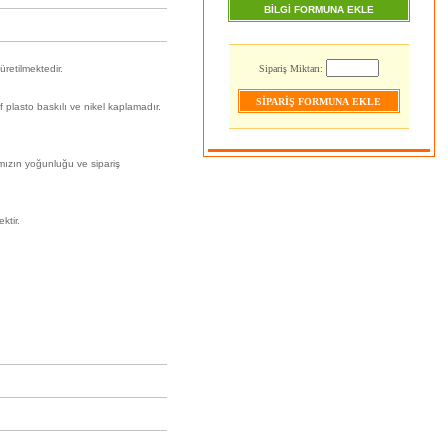
BİLGİ FORMUNA EKLE
üretilmektedir.
Sipariş Miktarı:
f plasto baskılı ve nikel kaplamadır.
ımızın yoğunluğu ve sipariş
ktir.