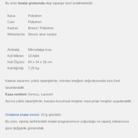
Bu ürün
imalat grubunda
olup siparişe özel üretilmektedir.
ucuz
toptan
satış
Kasa
Polistiren
fiyatları
Geri
Cam
Polistiren
Dönüşümlü
Kadran
Bristol / Polistiren
Ürünler
Mekanizma
Sessiz akar saniye
ucuz
toptan
satış
fiyatları
Ambalaj
Mikrodalga kutu
Anahtarlık
Koli Miktarı
10 Adet
ucuz
Koli Ölçüsü
64 x 34 x 35 cm
toptan
satış
Koli Ağırlığı
7,25 kg
fiyatları
Hesap
Makinesi
Kadran tasarımı: yüklü siparişlerde, sıfırdan isteğiniz doğrultusunda size özel
ucuz
tasarlanabilir.
toptan
satış
Kasa renkleri:
Kırmızı, Lacivert
fiyatları
Makyaj
Ayrıca yüklü siparişlerde, kasaya kurumsal renginiz veya proje renginiz uygulanabilir.
Aynası
&
Manikür
Seti
Ortalama imalat süresi:
10 iş günüdür.
ucuz
Bu süre, sipariş tarihinizdeki imalat programımızın yoğunluğu ve sipariş miktarınıza
toptan
göre değişiklik gösterebilir.
satış
fiyatları
Şerit