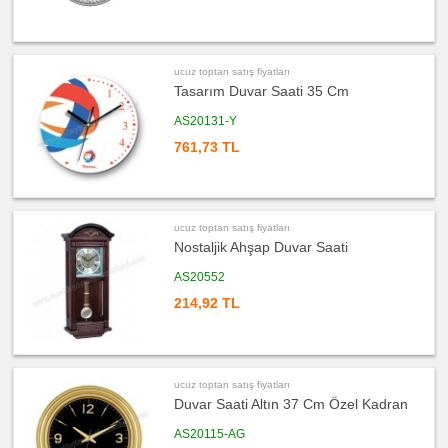
ucuz
toptan
satış
fiyatları
Takvim
ucuz toptan satış fiyatları
&
Bloknot
Tasarım Duvar Saati 35 Cm
ucuz
AS20131-Y
toptan
satış
761,73 TL
fiyatları
Bardak
Altlığı
&
Para
Tabağı
ucuz toptan satış fiyatları
ucuz
toptan
Nostaljik Ahşap Duvar Saati
satış
fiyatları
Evrak
AS20552
Çantası
&
214,92 TL
Sekreter
Bloknot
ucuz
toptan
satış
fiyatları
ucuz toptan satış fiyatları
Masa
Duvar Saati Altın 37 Cm Özel Kadran
Seti
&
Sümen
AS20115-AG
Takımı