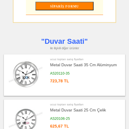
ucuz
toptan
satış
fiyatları
Flash
Bellek
ucuz
toptan
satış
fiyatları
Kalem
"Duvar Saati"
ucuz
ile ilişkili diğer ürünler
toptan
satış
fiyatları
ucuz toptan satış fiyatları
Kalem
Seti
Metal Duvar Saati 35 Cm Alüminyum
ucuz
AS20110-35
toptan
satış
723,78 TL
fiyatları
Kalemlik
ucuz
toptan
satış
fiyatları
ucuz toptan satış fiyatları
Kartvizitlik
Metal Duvar Saati 25 Cm Çelik
ucuz
toptan
AS20106-25
satış
fiyatları
625,67 TL
Radyo