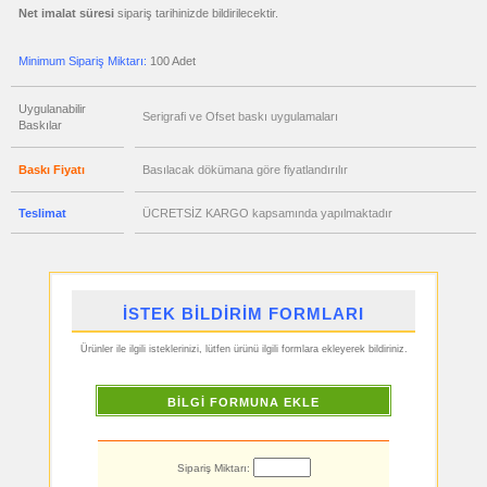
Metre
Net imalat süresi
sipariş tarihinizde bildirilecektir.
&
Mezura
ucuz
Minimum Sipariş Miktarı:
100 Adet
toptan
satış
fiyatları
Çakı
Uygulanabilir
Serigrafi ve Ofset baskı uygulamaları
&
Baskılar
El
Feneri
Baskı Fiyatı
Basılacak dökümana göre fiyatlandırılır
ucuz
toptan
satış
fiyatları
Teslimat
ÜCRETSİZ KARGO kapsamında yapılmaktadır
Çakmak
&
Küllük
ucuz
toptan
satış
İSTEK BİLDİRİM FORMLARI
fiyatları
Masa
Çanta
Askısı
Ürünler ile ilgili isteklerinizi, lütfen ürünü ilgili formlara ekleyerek bildiriniz.
ucuz
toptan
BİLGİ FORMUNA EKLE
satış
fiyatları
PowerBank
&
Şarj
Kablosu
Sipariş Miktarı: