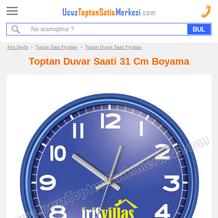
Ana Sayfa
Sipariş Formu
Bilgi İstek Formu
Ana Sayfa
›
Toptan Saat Fiyatları
›
Toptan Duvar Saati Fiyatları
Toptan Duvar Saati 31 Cm Boyama
Promosyon
Ürün
Grupları
ucuz
toptan
satış
fiyatları
Saat
ucuz
toptan
satış
fiyatları
Duvar
Saati
ucuz
toptan
satış
fiyatları
Masa
Saati