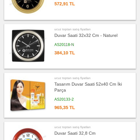
572,91 TL
ucuz
toptan
satış
fiyatları
Yapışkan
Notluk
Seti
ucuz toptan satış fiyatları
&
Not
Duvar Saati 32x32 Cm - Naturel
Tutucu
AS20118-N
ucuz
toptan
384,10 TL
satış
fiyatları
Bilgisayar
Aksesuarları
ucuz
toptan
ucuz toptan satış fiyatları
satış
fiyatları
Tasarım Duvar Saati 52x40 Cm İki
Diğer
Ürünler
Parça
AS20133-2
965,35 TL
ucuz toptan satış fiyatları
Duvar Saati 32,8 Cm