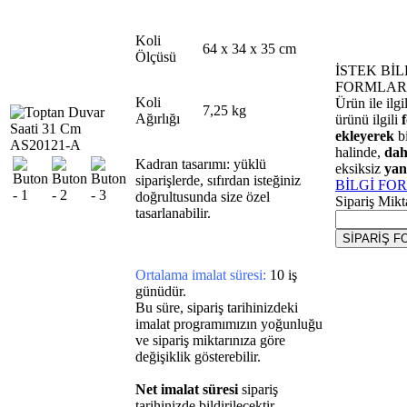
Koli
64 x 34 x 35 cm
Ölçüsü
İSTEK Bİ
FORMLAR
Koli
Ürün ile ilgi
7,25 kg
Ağırlığı
ürünü ilgili
ekleyerek
b
halinde,
dah
Kadran tasarımı: yüklü
eksiksiz
yan
siparişlerde, sıfırdan isteğiniz
BİLGİ FO
doğrultusunda size özel
Sipariş Mikta
tasarlanabilir.
Ortalama imalat süresi:
10 iş
günüdür.
Bu süre, sipariş tarihinizdeki
imalat programımızın yoğunluğu
ve sipariş miktarınıza göre
değişiklik gösterebilir.
Net imalat süresi
sipariş
tarihinizde bildirilecektir.