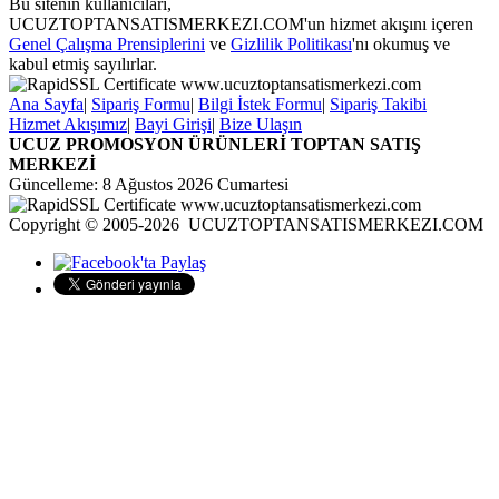
Bu sitenin kullanıcıları,
UCUZTOPTANSATISMERKEZI.COM'un hizmet akışını içeren
Genel Çalışma Prensiplerini
ve
Gizlilik Politikası
'nı okumuş ve
kabul etmiş sayılırlar.
Ana Sayfa
|
Sipariş Formu
|
Bilgi İstek Formu
|
Sipariş Takibi
Hizmet Akışımız
|
Bayi Girişi
|
Bize Ulaşın
UCUZ PROMOSYON ÜRÜNLERİ TOPTAN SATIŞ
MERKEZİ
Güncelleme: 8 Ağustos 2026 Cumartesi
Copyright © 2005-2026 UCUZTOPTANSATISMERKEZI.COM