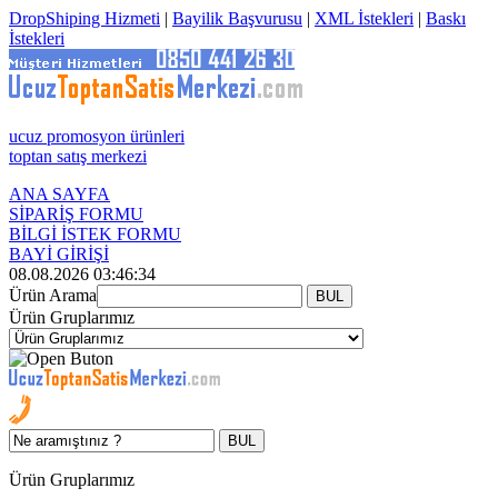
DropShiping Hizmeti
|
Bayilik Başvurusu
|
XML İstekleri
|
Baskı
İstekleri
ucuz promosyon ürünleri
toptan satış merkezi
ANA SAYFA
SİPARİŞ FORMU
BİLGİ İSTEK FORMU
BAYİ GİRİŞİ
08.08.2026 03:46:34
Ürün Arama
Ürün Gruplarımız
Ürün Gruplarımız