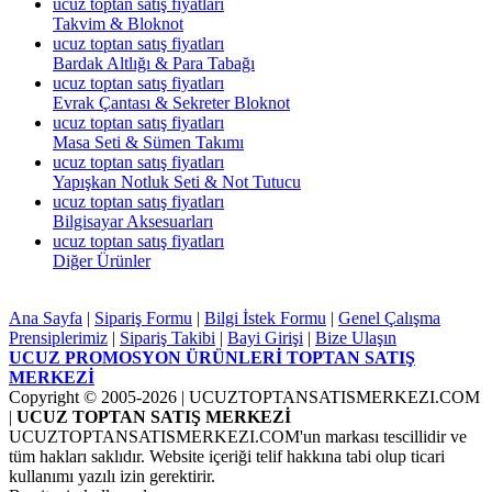
ucuz toptan satış fiyatları
Takvim & Bloknot
ucuz toptan satış fiyatları
Bardak Altlığı & Para Tabağı
ucuz toptan satış fiyatları
Evrak Çantası & Sekreter Bloknot
ucuz toptan satış fiyatları
Masa Seti & Sümen Takımı
ucuz toptan satış fiyatları
Yapışkan Notluk Seti & Not Tutucu
ucuz toptan satış fiyatları
Bilgisayar Aksesuarları
ucuz toptan satış fiyatları
Diğer Ürünler
Ana Sayfa
|
Sipariş Formu
|
Bilgi İstek Formu
|
Genel Çalışma
Prensiplerimiz
|
Sipariş Takibi
|
Bayi Girişi
|
Bize Ulaşın
UCUZ PROMOSYON ÜRÜNLERİ TOPTAN SATIŞ
MERKEZİ
Copyright © 2005-2026
| UCUZTOPTANSATISMERKEZI.COM
|
UCUZ TOPTAN SATIŞ MERKEZİ
UCUZTOPTANSATISMERKEZI.COM'un markası tescillidir ve
tüm hakları saklıdır. Website içeriği telif hakkına tabi olup ticari
kullanımı yazılı izin gerektirir.