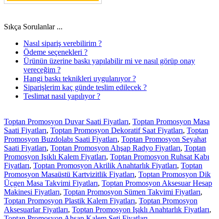
Sıkça Sorulanlar ...
Nasıl sipariş verebilirim ?
Ödeme seçenekleri ?
Ürünün üzerine baskı yapılabilir mi ve nasıl görüp onay
vereceğim ?
Hangi baskı teknikleri uygulanıyor ?
Siparişlerim kaç günde teslim edilecek ?
Teslimat nasıl yapılıyor ?
Toptan Promosyon Duvar Saati Fiyatları
,
Toptan Promosyon Masa
Saati Fiyatları
,
Toptan Promosyon Dekoratif Saat Fiyatları
,
Toptan
Promosyon Buzdolabı Saati Fiyatları
,
Toptan Promosyon Seyahat
Saati Fiyatları
,
Toptan Promosyon Ahşap Radyo Fiyatları
,
Toptan
Promosyon Işıklı Kalem Fiyatları
,
Toptan Promosyon Ruhsat Kabı
Fiyatları
,
Toptan Promosyon Akrilik Anahtarlık Fiyatları
,
Toptan
Promosyon Masaüstü Kartvizitlik Fiyatları
,
Toptan Promosyon Dik
Üçgen Masa Takvimi Fiyatları
,
Toptan Promosyon Aksesuar Hesap
Makinesi Fiyatları
,
Toptan Promosyon Sümen Takvimi Fiyatları
,
Toptan Promosyon Plastik Kalem Fiyatları
,
Toptan Promosyon
Aksesuarlar Fiyatları
,
Toptan Promosyon Işıklı Anahtarlık Fiyatları
,
Toptan Promosyon Ahşap Kalem Seti Fiyatları
,