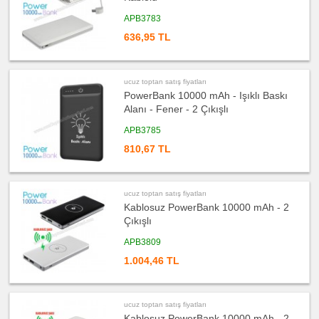
ucuz
APB3783
toptan
satış
636,95 TL
fiyatları
Masa
Çanta
Askısı
ucuz toptan satış fiyatları
ucuz
toptan
PowerBank 10000 mAh - Işıklı Baskı
satış
Alanı - Fener - 2 Çıkışlı
fiyatları
Flash
Bellek
APB3785
ucuz
810,67 TL
toptan
satış
fiyatları
Saat
ucuz toptan satış fiyatları
ucuz
toptan
Kablosuz PowerBank 10000 mAh - 2
satış
Çıkışlı
fiyatları
Kalem
APB3809
ucuz
toptan
1.004,46 TL
satış
fiyatları
Kalem
Seti
ucuz toptan satış fiyatları
ucuz
toptan
Kablosuz PowerBank 10000 mAh - 2