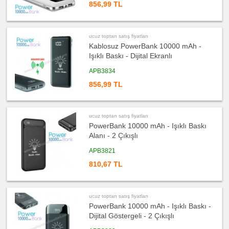
856,99 TL
ucuz
toptan
satış
fiyatları
ucuz toptan satış fiyatları
Ajanda
&
Kablosuz PowerBank 10000 mAh -
Organizer
Işıklı Baskı - Dijital Ekranlı
ucuz
toptan
APB3834
satış
fiyatları
856,99 TL
Matara
&
Termos
&
Bardak
ucuz toptan satış fiyatları
ucuz
PowerBank 10000 mAh - Işıklı Baskı
toptan
Alanı - 2 Çıkışlı
satış
fiyatları
Geri
APB3821
Dönüşümlü
Ürünler
810,67 TL
ucuz
toptan
satış
fiyatları
Anahtarlık
ucuz toptan satış fiyatları
PowerBank 10000 mAh - Işıklı Baskı -
ucuz
Dijital Göstergeli - 2 Çıkışlı
toptan
satış
fiyatları