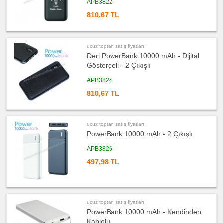
APB3822
Hesap
Makinesi
810,67 TL
ucuz
toptan
satış
fiyatları
Makyaj
ucuz toptan satış fiyatları
Aynası
Deri PowerBank 10000 mAh - Dijital
&
Manikür
Göstergeli - 2 Çıkışlı
Seti
APB3824
ucuz
toptan
810,67 TL
satış
fiyatları
Şerit
Metre
&
Mezura
ucuz toptan satış fiyatları
PowerBank 10000 mAh - 2 Çıkışlı
ucuz
toptan
satış
APB3826
fiyatları
Çakı
497,98 TL
&
El
Feneri
ucuz
toptan
satış
ucuz toptan satış fiyatları
fiyatları
Çakmak
PowerBank 10000 mAh - Kendinden
&
Kablolu
Küllük