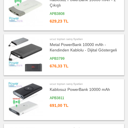
satış
Çıkışlı
fiyatları
Kalemlik
APB3808
ucuz
toptan
629,23 TL
satış
fiyatları
Kartvizitlik
ucuz
ucuz toptan satış fiyatları
toptan
satış
Metal PowerBank 10000 mAh -
fiyatları
Kendinden Kablolu - Dijital Göstergeli
Radyo
ucuz
APB3799
toptan
satış
676,33 TL
fiyatları
Takvim
&
Bloknot
ucuz toptan satış fiyatları
ucuz
toptan
Kablosuz PowerBank 10000 mAh
satış
fiyatları
APB3811
Bardak
Altlığı
&
691,00 TL
Para
Tabağı
ucuz
toptan
satış