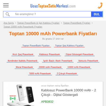
Ana Sayfa
Sipariş Formu
Bilgi İstek Formu
Ana Sayfa
›
Toptan PowerBank & Şarj Kablosu Fiyatları
›
Toptan PowerBank Fiyatları
›
Toptan 10000 mAh Powerbank Fiyatları
Promosyon
Toptan 10000 mAh Powerbank Fiyatları
Ürün
Bu grupta 17 ürün var
Grupları
Toptan PowerBank Fiyatları
Toptan Şarj Kablosu Fiyatları
ucuz
toptan
Hızlı Şarj Powerbank
Kablosuz Powerbank
Dijital Göstergeli Powerbank
satış
fiyatları
PowerBank
Kendinden Kablolu Powerbank
Işıklı Baskı Alanlı Powerbank
Vantuzlu Powerbank
&
Şarj
Metal Powerbank
20000 mAh Powerbank
10000 mAh Powerbank
Kablosu
5000 mAh Powerbank
2 Çıkışlı Powerbank
ucuz
toptan
satış
fiyatları
PowerBank
ucuz toptan satış fiyatları
Kablosuz PowerBank 10000 mAh - 2
ucuz
Çıkışlı - Dijital Göstergeli
toptan
satış
fiyatları
APB3832
Şarj
Kablosu