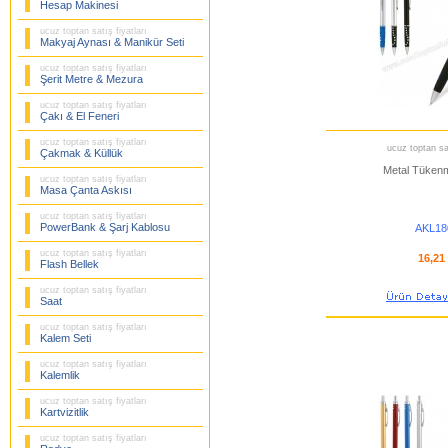
Hesap Makinesi
ucuz toptan satış fiyatları
Makyaj Aynası & Manikür Seti
ucuz toptan satış fiyatları
Şerit Metre & Mezura
ucuz toptan satış fiyatları
Çakı & El Feneri
ucuz toptan satış fiyatları
ucuz toptan sat
Çakmak & Küllük
Metal Tüken
ucuz toptan satış fiyatları
Masa Çanta Askısı
ucuz toptan satış fiyatları
PowerBank & Şarj Kablosu
AKL18
ucuz toptan satış fiyatları
16,21
Flash Bellek
ucuz toptan satış fiyatları
Saat
ucuz toptan satış fiyatları
Kalem Seti
ucuz toptan satış fiyatları
Kalemlik
ucuz toptan satış fiyatları
Kartvizitlik
ucuz toptan satış fiyatları