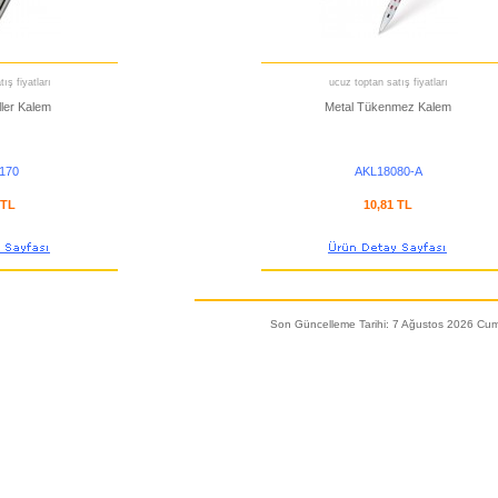
ış fiyatları
ucuz toptan satış fiyatları
ller Kalem
Metal Tükenmez Kalem
170
AKL18080-A
 TL
10,81 TL
Son Güncelleme Tarihi: 7 Ağustos 2026 Cu