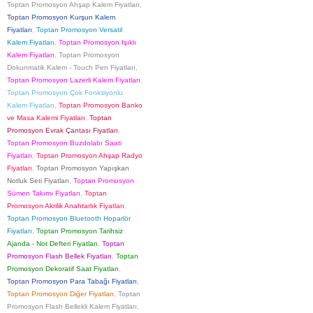
Toptan Promosyon Ahşap Kalem Fiyatları
,
Toptan Promosyon Kurşun Kalem
Fiyatları
,
Toptan Promosyon Versatil
Kalem Fiyatları
,
Toptan Promosyon Işıklı
Kalem Fiyatları
,
Toptan Promosyon
Dokunmatik Kalem - Touch Pen Fiyatları
,
Toptan Promosyon Lazerli Kalem Fiyatları
,
Toptan Promosyon Çok Fonksiyonlu
Kalem Fiyatları
,
Toptan Promosyon Banko
ve Masa Kalemi Fiyatları
,
Toptan
Promosyon Evrak Çantası Fiyatları
,
Toptan Promosyon Buzdolabı Saati
Fiyatları
,
Toptan Promosyon Ahşap Radyo
Fiyatları
,
Toptan Promosyon Yapışkan
Notluk Seti Fiyatları
,
Toptan Promosyon
Sümen Takımı Fiyatları
,
Toptan
Promosyon Akrilik Anahtarlık Fiyatları
,
Toptan Promosyon Bluetooth Hoparlör
Fiyatları
,
Toptan Promosyon Tarihsiz
Ajanda - Not Defteri Fiyatları
,
Toptan
Promosyon Flash Bellek Fiyatları
,
Toptan
Promosyon Dekoratif Saat Fiyatları
,
Toptan Promosyon Para Tabağı Fiyatları
,
Toptan Promosyon Diğer Fiyatları
,
Toptan
Promosyon Flash Bellekli Kalem Fiyatları
,