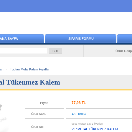
ANA SAYFA
SİPARİŞ FORMU
Ürün Grup
arı
›
Toptan Metal Kalem Fiyatları
tal Tükenmez Kalem
77,98 TL
Fiyat
Ürün Kodu
AKL18067
ucuz toptan satış fiyatları
Ürün Adı
VİP METAL TÜKENMEZ KALEM