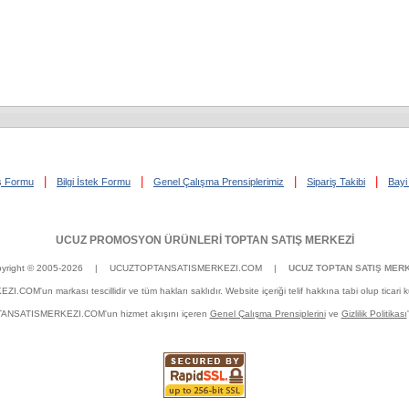
|
|
|
|
iş Formu
Bilgi İstek Formu
Genel Çalışma Prensiplerimiz
Sipariş Takibi
Bayi 
UCUZ PROMOSYON ÜRÜNLERİ TOPTAN SATIŞ MERKEZİ
yright © 2005-2026
| UCUZTOPTANSATISMERKEZI.COM |
UCUZ TOPTAN SATIŞ MERK
un markası tescillidir ve tüm hakları saklıdır. Website içeriği telif hakkına tabi olup ticari kulla
OPTANSATISMERKEZI.COM'un hizmet akışını içeren
Genel Çalışma Prensiplerini
ve
Gizlilik Politikası