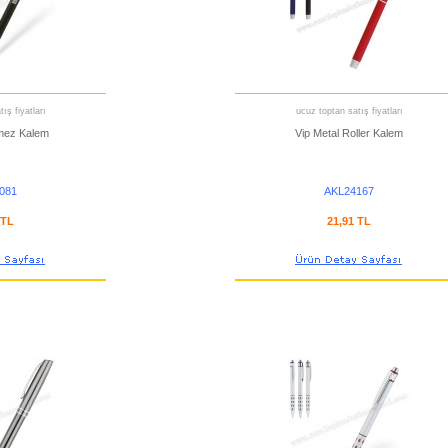
ış fiyatları
ucuz toptan satış fiyatları
mez Kalem
Vip Metal Roller Kalem
081
AKL24167
 TL
21,91 TL