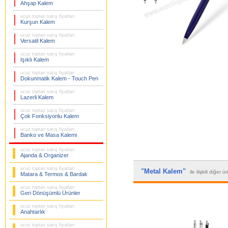
Ahşap Kalem
ucuz toptan satış fiyatları
Kurşun Kalem
ucuz toptan satış fiyatları
Versatil Kalem
ucuz toptan satış fiyatları
Işıklı Kalem
ucuz toptan satış fiyatları
Dokunmatik Kalem - Touch Pen
ucuz toptan satış fiyatları
Lazerli Kalem
ucuz toptan satış fiyatları
Çok Fonksiyonlu Kalem
ucuz toptan satış fiyatları
Banko ve Masa Kalemi
ucuz toptan satış fiyatları
Ajanda & Organizer
ucuz toptan satış fiyatları
"Metal Kalem"
ile ilişkili diğer ü
Matara & Termos & Bardak
ucuz toptan satış fiyatları
Geri Dönüşümlü Ürünler
ucuz toptan satış fiyatları
Anahtarlık
ucuz toptan satış fiyatları