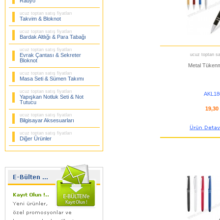
Radyo
ucuz toptan satış fiyatları
Takvim & Bloknot
ucuz toptan satış fiyatları
Bardak Altlığı & Para Tabağı
ucuz toptan satış fiyatları
Evrak Çantası & Sekreter
ucuz toptan sat
Bloknot
Metal Tüken
ucuz toptan satış fiyatları
Masa Seti & Sümen Takımı
ucuz toptan satış fiyatları
AKL18
Yapışkan Notluk Seti & Not
Tutucu
19,30
ucuz toptan satış fiyatları
Bilgisayar Aksesuarları
ucuz toptan satış fiyatları
Diğer Ürünler