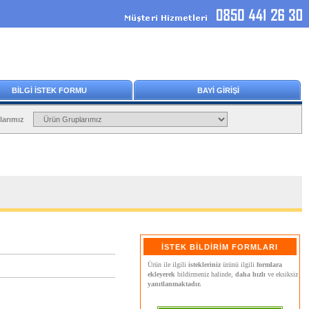
BİLGİ İSTEK FORMU
BAYİ GİRİŞİ
larımız
İSTEK BİLDİRİM FORMLARI
Ürün ile ilgili
istekleriniz
ürünü ilgili
formlara
ekleyerek
bildirmeniz halinde,
daha hızlı
ve eksiksiz
yanıtlanmaktadır.