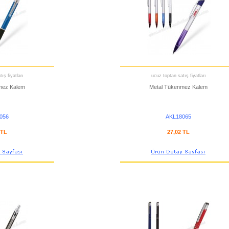
ış fiyatları
ucuz toptan satış fiyatları
mez Kalem
Metal Tükenmez Kalem
056
AKL18065
 TL
27,02 TL