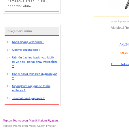
ucuz toptan sat
Vip Metal Ro
Sıkça Sorulanlar ...
Nasıl sipariş verebilirim ?
AKL24
Ödeme seçenekleri ?
59,76
Ürünün üzerine baskı yapılabilir
mi ve nasıl görüp onay vereceğim
?
Hangi baskı teknikleri uygulanıyor
?
Siparişlerim kaç günde teslim
edilecek ?
Teslimat nasıl yapılıyor ?
Toptan Promosyon Plastik Kalem Fiyatları
,
Toptan Promosyon Metal Kalem Fiyatları
,