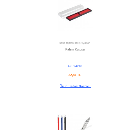
ucuz toptan satış fiyatları
Kalem Kutusu
AKL24218
32,87 TL