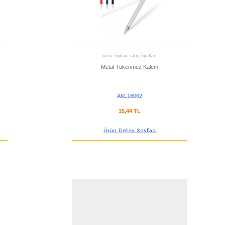
ucuz toptan satış fiyatları
Metal Tükenmez Kalem
AKL18062
15,44 TL