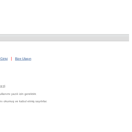
|
Girişi
Bize Ulaşın
EZİ
nımı yazılı izin gerektirir.
'nı okumuş ve kabul etmiş sayılırlar.