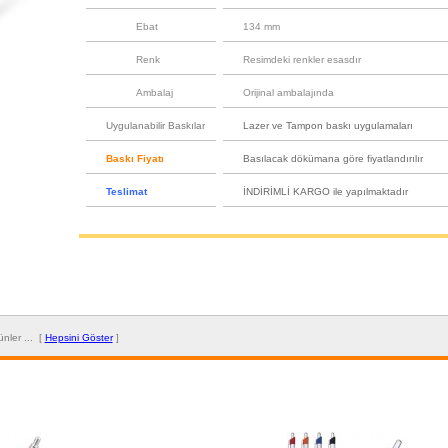
Ebat
134 mm
Renk
Resimdeki renkler esasdır
Ambalaj
Orijinal ambalajında
Uygulanabilir Baskılar
Lazer ve Tampon baskı uygulamaları
Baskı Fiyatı
Basılacak dökümana göre fiyatlandırılır
Teslimat
İNDİRİMLİ KARGO ile yapılmaktadır
rünler ... [
Hepsini Göster
]