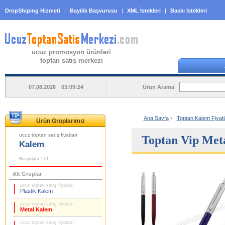
DropShiping Hizmeti
|
Bayilik Başvurusu
|
XML İstekleri
|
Baskı İstekleri
ucuz promosyon ürünleri
toptan satış merkezi
Ürün Arama
07.08.2026 03:09:24
Ana Sayfa
›
Toptan Kalem Fiyatl
Ürün Gruplarımız
ucuz toptan satış fiyatları
Toptan Vip Me
Kalem
Bu grupta 173
Alt Gruplar
ucuz toptan satış fiyatları
Plastik Kalem
ucuz toptan satış fiyatları
Metal Kalem
ucuz toptan satış fiyatları