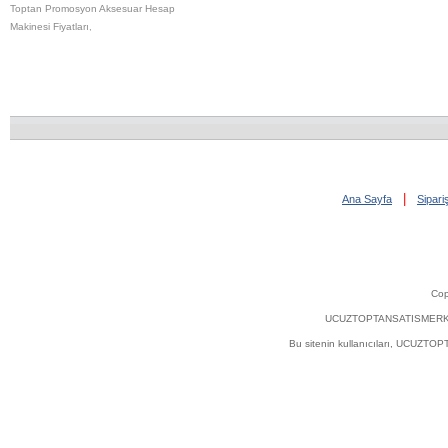
Toptan Promosyon Aksesuar Hesap
Makinesi Fiyatları
,
|
Ana Sayfa
Sipar
Cop
UCUZTOPTANSATISMERKEZI.COM'
Bu sitenin kullanıcıları, UCUZT